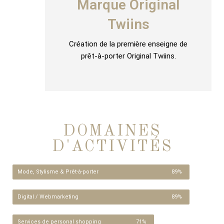
Marque Original
Twiins
Création de la première enseigne de
prêt-à-porter Original Twiins.
DOMAINES
D'ACTIVITÉS
Mode, Stylisme & Prêt-à-porter
89%
Digital / Webmarketing
89%
Services de personal shopping
71%