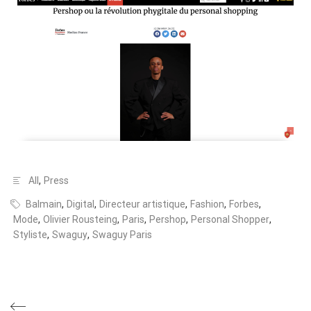
All
,
Press
Balmain
,
Digital
,
Directeur artistique
,
Fashion
,
Forbes
,
Mode
,
Olivier Rousteing
,
Paris
,
Pershop
,
Personal Shopper
,
Styliste
,
Swaguy
,
Swaguy Paris