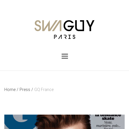
Home
/
Press
/
GQ France