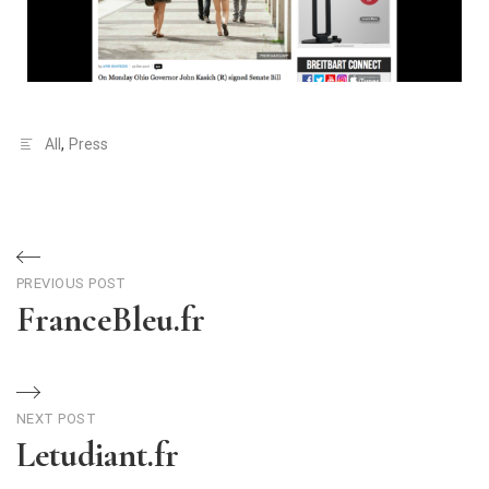
All
,
Press
PREVIOUS POST
FranceBleu.fr
NEXT POST
Letudiant.fr