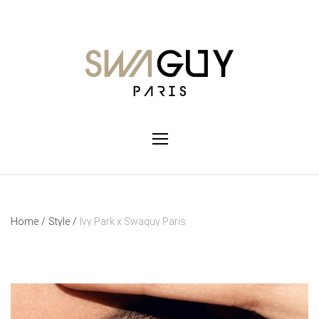
Home
/
Style
/
Ivy Park x Swaguy Paris