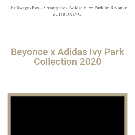
The SwaguyBox – Orange Box Adidas x Ivy Park by Beyonce
#UNBOXING.
Beyonce x Adidas Ivy Park
Collection 2020