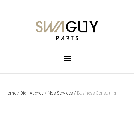
Home
/
Digit-Agency
/
Nos Services
/
Business Consulting